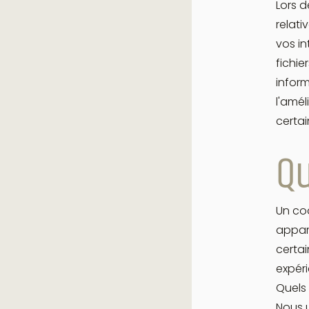
Lors d
relati
vos in
fichie
inform
l'amél
certai
Qu
Un coo
appare
certai
expéri
Quels 
Nous u