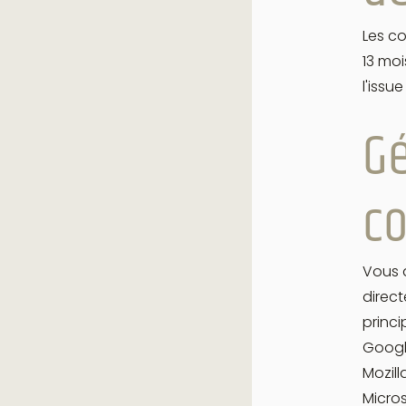
Les co
13 mo
l'issu
Gé
co
Vous a
direct
princi
Googl
Mozill
Micros