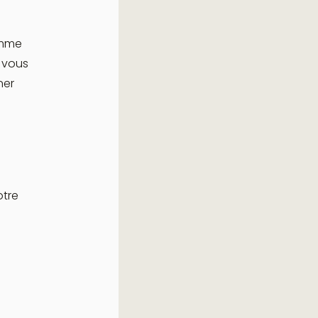
omme
i vous
ner
otre