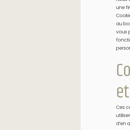
une fi
Cookie
au bon
vous p
foncti
person
Co
et
Ces c
utilis
d’en a