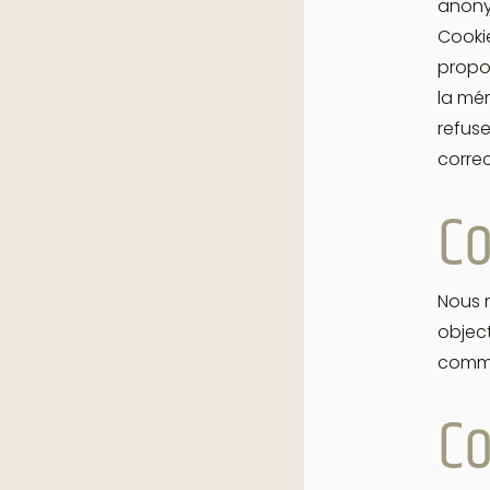
anony
Cooki
propo
la mém
refuse
corre
Co
Nous n
object
comme
C