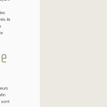
les
s. Ils
s
te
ce
eurs
afin
 sont