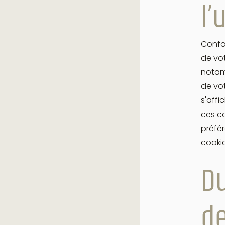
l’
Confo
de vot
notamm
de vot
s'affi
ces c
préfér
cookie
Du
de