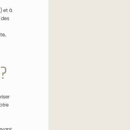
) et à
s des
te,
 ?
riser
otre
 ayant