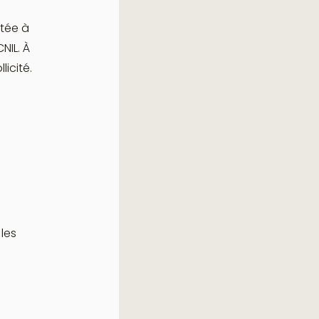
itée à
IL. À
icité.
les