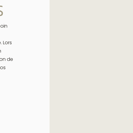
s
oin
 Lors
n
ion de
vos