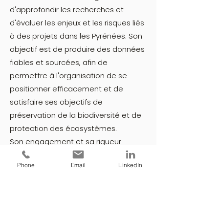
d'approfondir les recherches et
d'évaluer les enjeux et les risques liés
à des projets dans les Pyrénées. Son
objectif est de produire des données
fiables et sourcées, afin de
permettre à l'organisation de se
positionner efficacement et de
satisfaire ses objectifs de
préservation de la biodiversité et de
protection des écosystèmes.
Son engagement et sa rigueur
scientifique sont des atouts majeurs
Phone
Email
LinkedIn
pour Clamor Terrae, contribuant à
renforcer l'impact des actions de
l'organisation en faveur de
l'environnement.